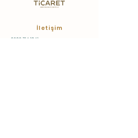
İletişim
0236 714 1841
0236 713 9582
Gaziler Mahallesi Zahireciler Sitesi A
Blok Dk:5 Salihli/MANİSA
bilgi@gurticaretas.com
Menu
Anasayfa
Hakkımızda
Gübre
Un