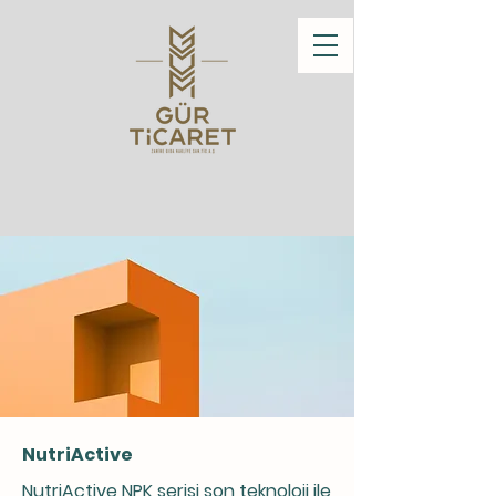
NutriActive
NutriActive NPK serisi son teknoloji ile