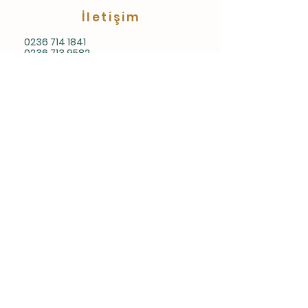
İletişim
0236 714 1841
0236 713 9582
Gaziler Mahallesi Zahireciler Sitesi A
Blok Dk:5 Salihli/MANİSA
bilgi@gurticaretas.com
Menu
Anasayfa
Hakkımızda
Gübre
Un
Yem
Tohum
İletişim