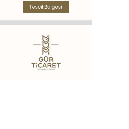
Tescil Belgesi
İletişim
0236 714 1841
0236 713 9582
Gaziler Mahallesi Zahireciler Sitesi A
Blok Dk:5 Salihli/MANİSA
bilgi@gurticaretas.com