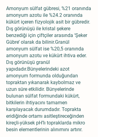
Amonyum sülfat gübresi, %21 oranında
amonyum azotu ile %24.2 oranında
kükürt içeren fizyolojik asit bir gübredir.
Dış görünüşü ile kristal şekere
benzediği için çiftçiler arasında ‘Şeker
Gübre’ olarak da bilinir.Granül
amonyum sülfat ise %20,5 oranında
amonyum azotu ve kükürt ihtiva eder.
Dış görünüşü granül
yapıdadır.Bünyelerindeki azot
amonyum formunda olduğundan
topraktan yıkanarak kaybolmaz ve
uzun süre etkilidir. Bünyelerinde
bulunan sülfat formundaki kükürt,
bitkilerin ihtiyacını tamamen
karşılayacak durumdadır. Toprakta
eridiğinde ortamı asitleştireceğinden
kireçli-yüksek pH’lı topraklarda mikro
besin elementlerinin alınımını artırır.