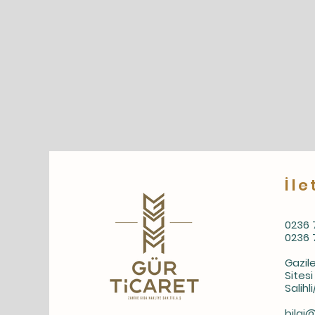
İle
0236 
0236 
Gazile
Sitesi
Salih
bilgi