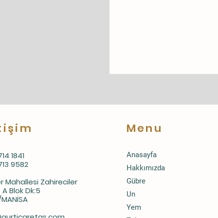
tişim
Menu
714 1841
Anasayfa
713 9582
Hakkımızda
r Mahallesi Zahireciler
Gübre
 A Blok Dk:5
Un
li/MANİSA
Yem
@gurticaretas.com